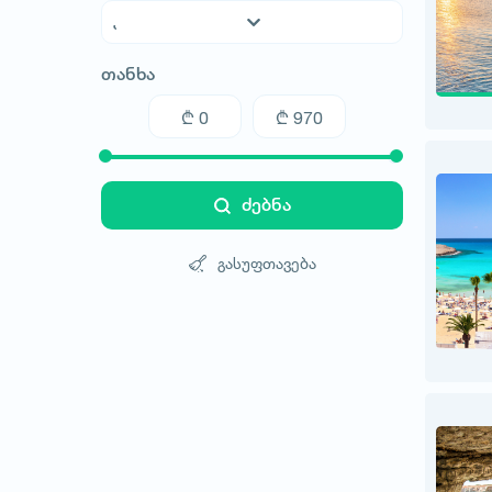
ავსტრალია
თანხა
ავსტრია
აზერბაიჯანი
არაბთა გაერთიანებული საემიროები
არგენტინა
აშშ
ძებნა
ახალი ზელანდია
ბაჰამის კუნძულები
გასუფთავება
ბელარუსი
ბელგია
ბოლივია
ბრაზილია
ბულგარეთი
გერმანია
დანია
ეგვიპტე