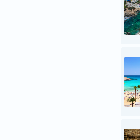
კატარი
კვიპროსი
კუბა
ლატვია
ლიეტუვა
მალდივები
მალტა
მაროკო
მექსიკა
მიანმარი
მოლდოვა
მონაკო
ნეპალი
ნიდერლანდები
ნორვეგია
პაკისტანი
პერუ