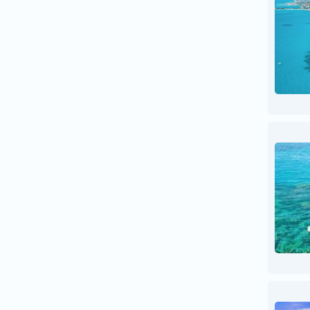
ფილიპინები
ფინეთი
შვედეთი
შვეიცარია
შოტლანდია
შრი ლანკა
ჩეხეთი
ჩილე
ჩინეთი
ჩრდილოეთ კორეა
ხორვატია
ჰავაი