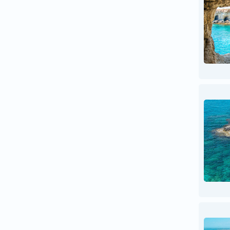
პოლონეთი
პორტუგალია
რუმინეთი
რუსეთი
საბერძნეთი
სამხრეთ აფრიკა
სამხრეთ კორეა
საფრანგეთი
სეიშელის კუნძულები
სინგაპური
სლოვაკეთი
სლოვენია
სომხეთი
ტაილანდი
ტანზანია
უკრაინა
უნგრეთი