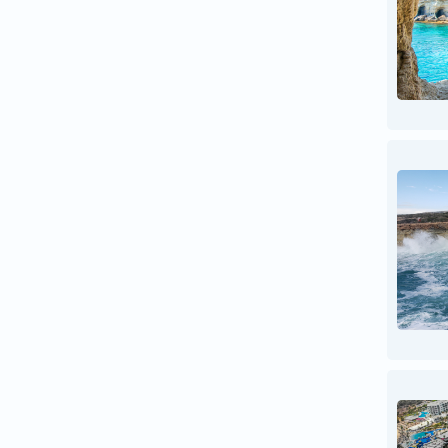
ესპანეთი
ესტონეთი
ვიეტნამი
თურქეთი
იამაიკა
იაპონია
ინგლისი
ინდოეთი
ინდონეზია
იორდანია
ირანი
ირლანდია
ისლანდია
ისრაელი
იტალია
კამბოჯა
კანადა