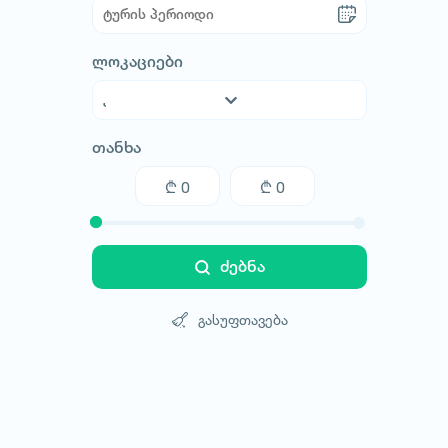
ლოკაციები
ავსტრალია
თანხა
ავსტრია
აზერბაიჯანი
არაბთა გაერთიანებული საემიროები
არგენტინა
აშშ
ძებნა
ახალი ზელანდია
ბაჰამის კუნძულები
გასუფთავება
ბელარუსი
ბელგია
ბოლივია
ბრაზილია
ბულგარეთი