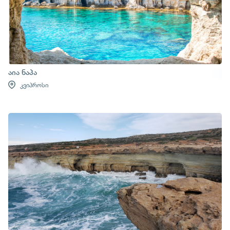
აია ნაპა
კვიპროსი