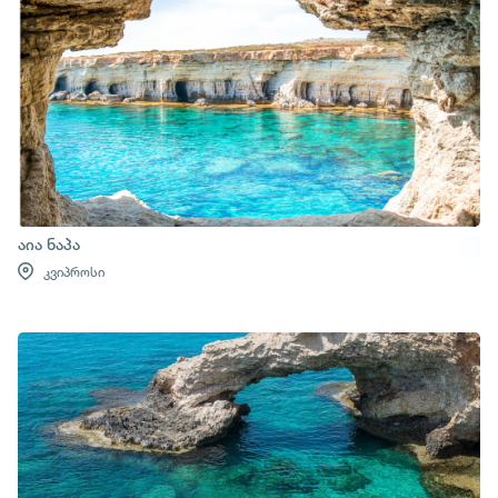
აია ნაპა
კვიპროსი