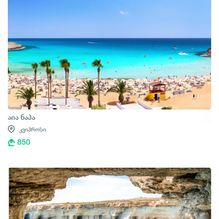
აია ნაპა
კვიპროსი
850