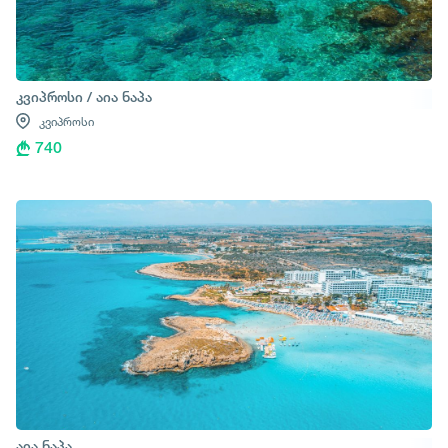
კვიპროსი / აია ნაპა
კვიპროსი
740
აია ნაპა