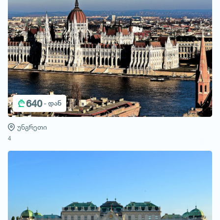
₾
640
- დან
უნგრეთი
4