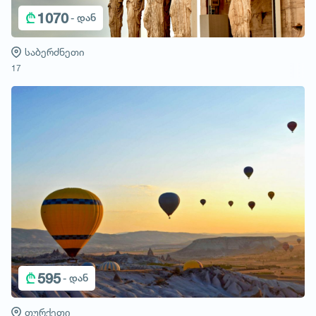
₾
1070
- დან
საბერძნეთი
17
₾
595
- დან
თურქეთი