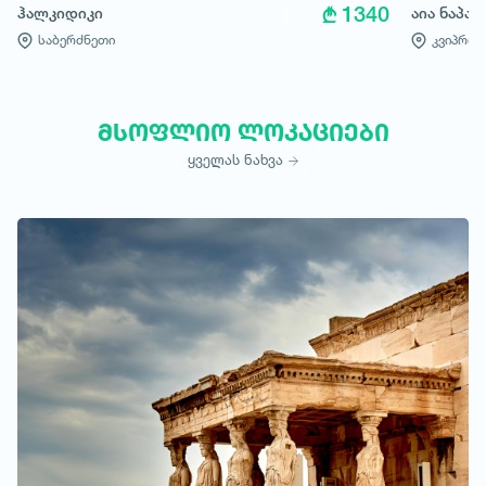
1340
ჰალკიდიკი
აია ნაპა 
საბერძნეთი
კვიპროს
მსოფლიო ლოკაციები
ყველას ნახვა