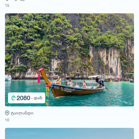
15
₾
2080
- დან
ტაილანდი
10