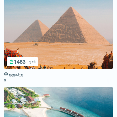
₾
1483
- დან
ეგვიპტე
9