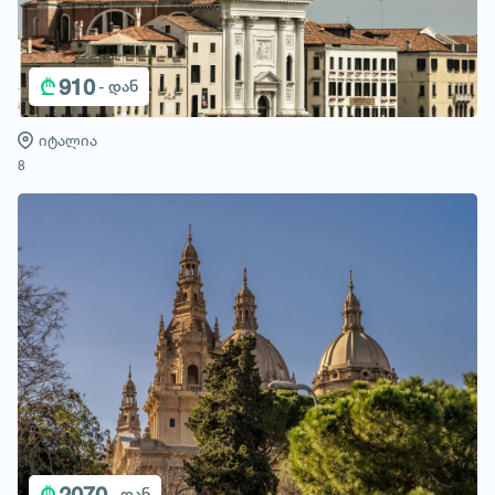
₾
910
- დან
იტალია
8
₾
2070
- დან