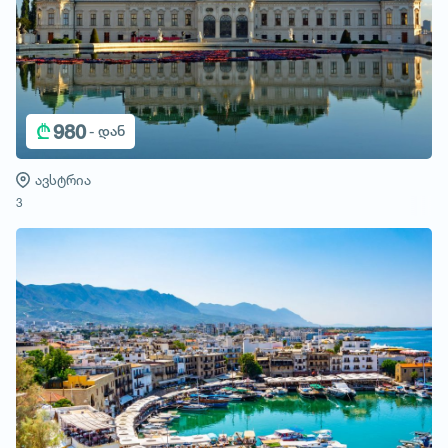
₾
980
- დან
ავსტრია
3