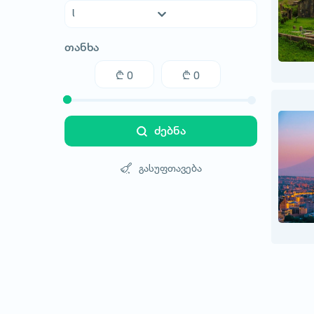
ავსტრალია
თანხა
ავსტრია
აზერბაიჯანი
არაბთა გაერთიანებული საემიროები
არგენტინა
აშშ
ძებნა
ახალი ზელანდია
ბაჰამის კუნძულები
გასუფთავება
ბელარუსი
ბელგია
ბოლივია
ბრაზილია
ბულგარეთი
გერმანია
დანია
ეგვიპტე