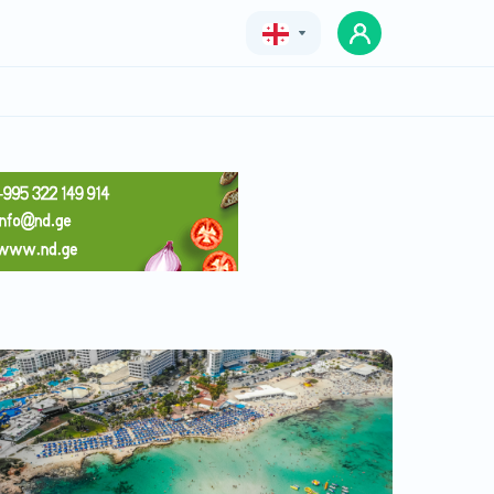
Geo
Eng
Rus