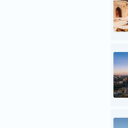
კატარი
კვიპროსი
კუბა
ლატვია
ლიეტუვა
მალდივები
მალტა
მაროკო
მექსიკა
მიანმარი
მოლდოვა
მონაკო
ნეპალი
ნიდერლანდები
ნორვეგია
პაკისტანი
პერუ