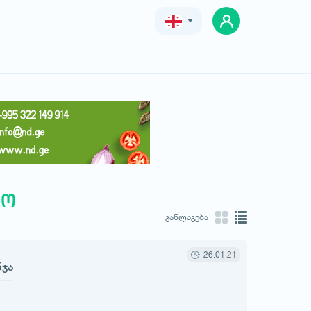
Geo
Eng
Rus
ქო
განლაგება
26.01.21
ნჯა