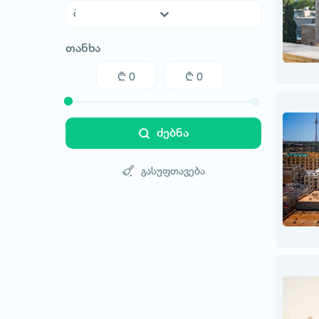
ავსტრალია
თანხა
ავსტრია
აზერბაიჯანი
არაბთა გაერთიანებული საემიროები
არგენტინა
აშშ
ძებნა
ახალი ზელანდია
ბაჰამის კუნძულები
გასუფთავება
ბელარუსი
ბელგია
ბოლივია
ბრაზილია
ბულგარეთი
გერმანია
დანია
ეგვიპტე