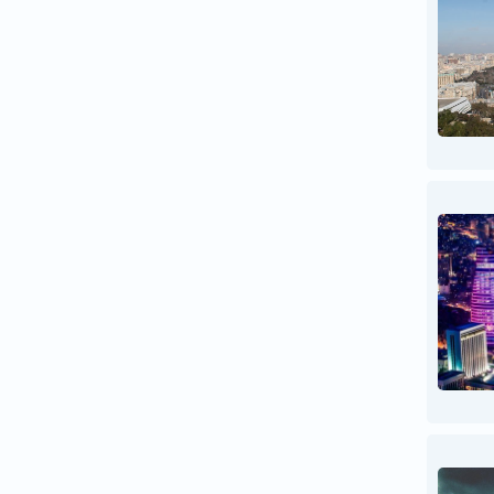
პოლონეთი
პორტუგალია
რუმინეთი
რუსეთი
საბერძნეთი
სამხრეთ აფრიკა
სამხრეთ კორეა
საფრანგეთი
სეიშელის კუნძულები
სინგაპური
სლოვაკეთი
სლოვენია
სომხეთი
ტაილანდი
ტანზანია
უკრაინა
უნგრეთი