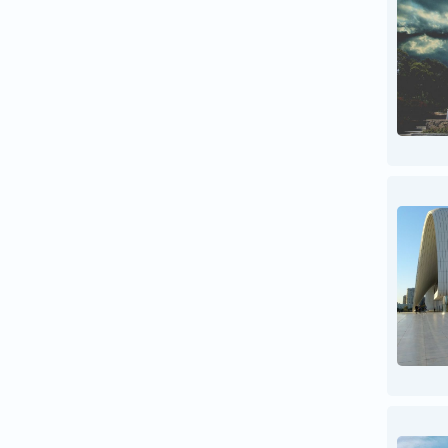
ფილიპინები
ფინეთი
შვედეთი
შვეიცარია
შოტლანდია
შრი ლანკა
ჩეხეთი
ჩილე
ჩინეთი
ჩრდილოეთ კორეა
ხორვატია
ჰავაი