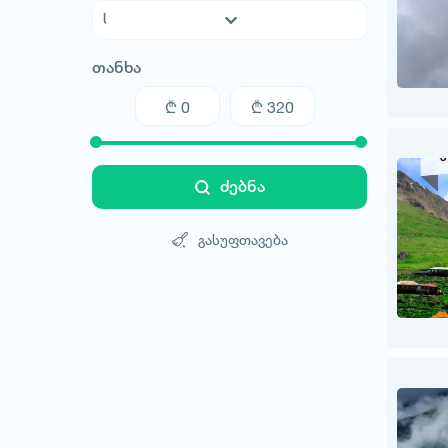
აფხაზეთი
თანხა
აჭარა
გურია
თბილისი
იმერეთი
კახეთი
ძებნა
მცხეთა-მთიანეთი
რაჭა-ლეჩხუმი
გასუფთავება
სამეგრელო
სამცხე-ჯავახეთი
სვანეთი
ქვემო ქართლი
შიდა ქართლი