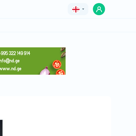
Geo
Eng
Rus