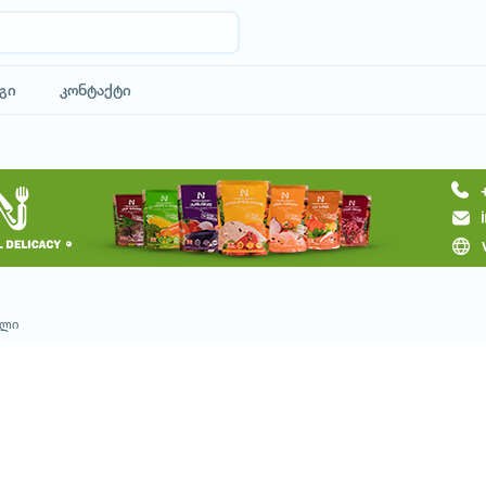
გი
კონტაქტი
მოითხოვე ტური
თლი