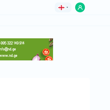
Geo
Eng
Rus