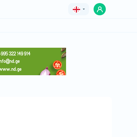
Geo
Eng
Rus