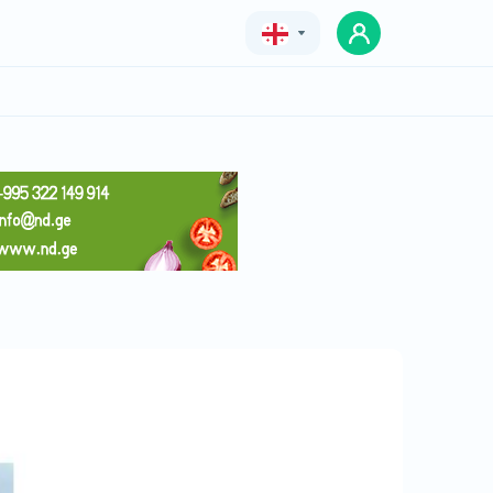
Geo
Eng
Rus