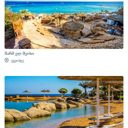
შარმ ელ შეიხი
ეგვიპტე