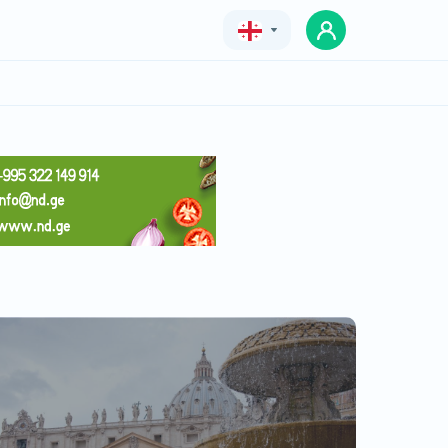
Geo
Eng
Rus