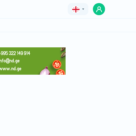
Geo
Eng
Rus