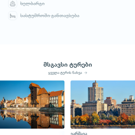
ხელბარგი
სასტუმროში განთავსება
მსგავსი ტურები
ყველა ტურის ნახვა
ვარშავა