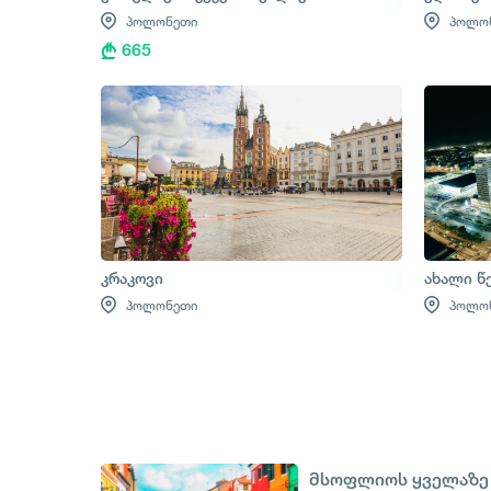
პოლონეთი
პოლო
665
კრაკოვი
ახალი წ
პოლონეთი
პოლო
მსოფლიოს ყველაზე