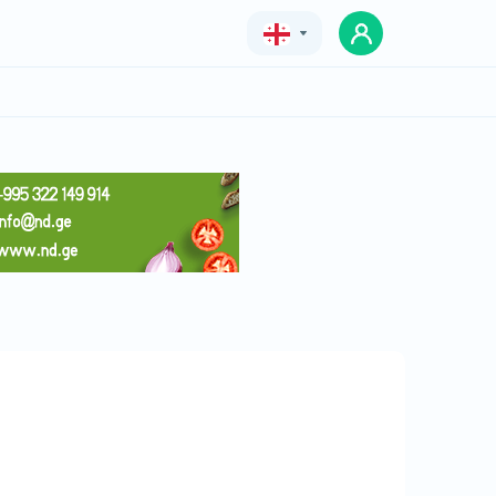
Geo
Eng
Rus