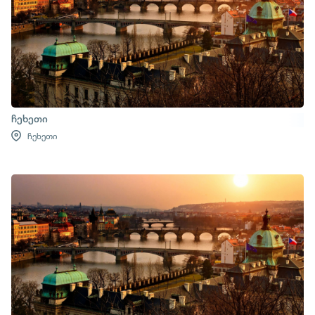
ჩეხეთი
ჩეხეთი