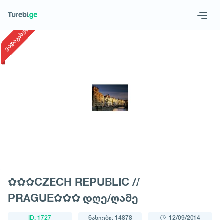
1
/
1
ვადაგასული
Geo
Eng
მოითხოვე ტური
✿✿✿CZECH REPUBLIC //
PRAGUE✿✿✿ დღე/ღამე
ID: 1727
ნახვები: 14878
12/09/2014