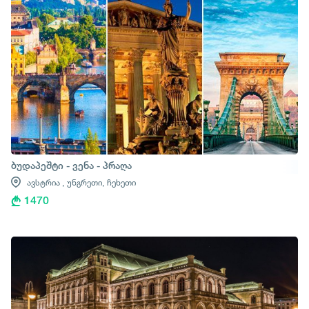
ბუდაპეშტი - ვენა - პრაღა
ავსტრია ,
უნგრეთი,
ჩეხეთი
1470