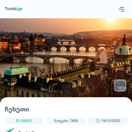
1
/
3
Geo
Eng
მოითხოვე ტური
ჩეხეთი
ID: 65852
ნახვები: 7869
19/12/2022