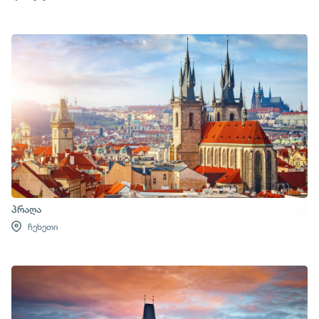
პრაღა
ჩეხეთი