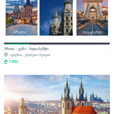
პრაღა - ვენა - ბუდაპეშტი
ავსტრია ,
უნგრეთი,
ჩეხეთი
1380