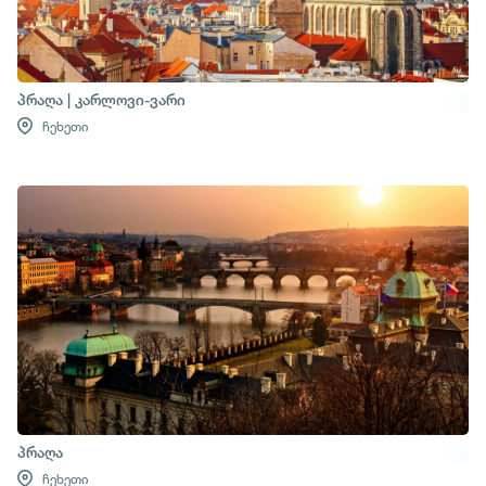
პრაღა | კარლოვი-ვარი
ჩეხეთი
პრაღა
ჩეხეთი