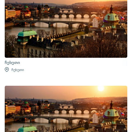
ჩეხეთი
ჩეხეთი