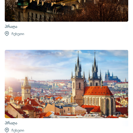
პრაღა
ჩეხეთი
პრაღა
ჩეხეთი