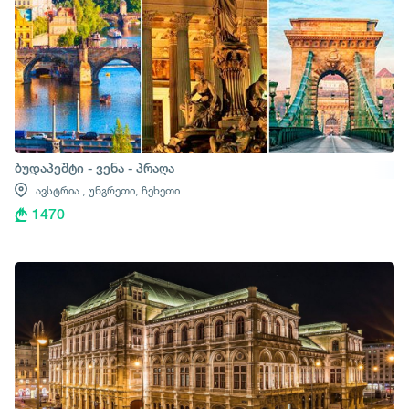
ბუდაპეშტი - ვენა - პრაღა
ავსტრია ,
უნგრეთი,
ჩეხეთი
1470