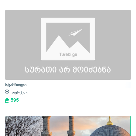
სტამბოლი
თურქეთი
595