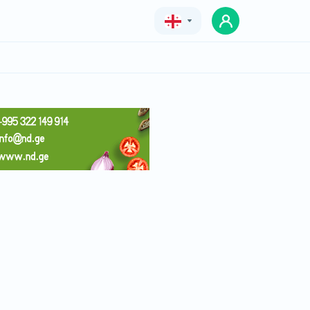
Geo
Eng
Rus