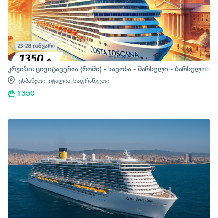
კრუიზი: ცივიტავეჩია (რომი) - სავონა - მარსელი - ბარსელონა
ესპანეთი,
იტალია,
საფრანგეთი
1350