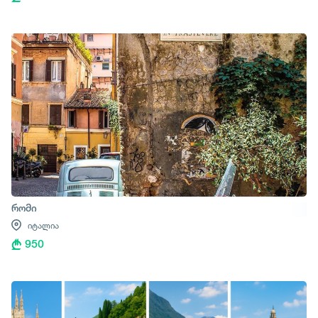
რომი
იტალია
950