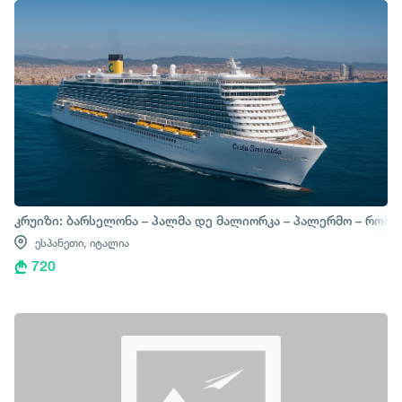
კრუიზი: ბარსელონა – პალმა დე მალიორკა – პალერმო – რომი
ესპანეთი,
იტალია
720