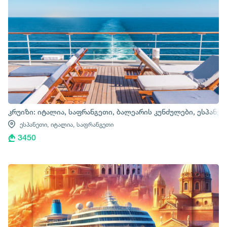
კრუიზი: იტალია, საფრანგეთი, ბალეარის კუნძულები, ესპანე
ესპანეთი,
იტალია,
საფრანგეთი
3450