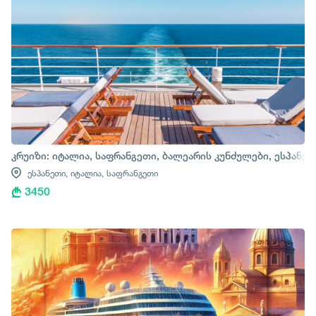
კრუიზი: იტალია, საფრანგეთი, ბალეარის კუნძულები, ესპანე
ესპანეთი,
იტალია,
საფრანგეთი
3450