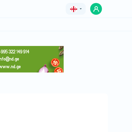
Geo
Eng
Rus