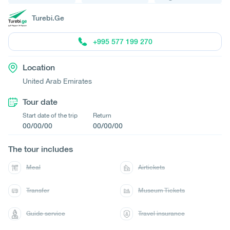
Turebi.Ge
+995 577 199 270
Location
United Arab Emirates
Tour date
Start date of the trip
Return
00/00/00
00/00/00
The tour includes
Meal
Airtickets
Transfer
Museum Tickets
Guide service
Travel insurance