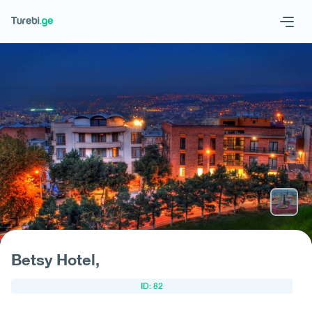
Geo
Eng
Запросить отель
Betsy Hotel,
ID: 82