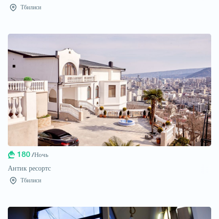
Тбилиси
180
/Ночь
Антик ресортс
Тбилиси