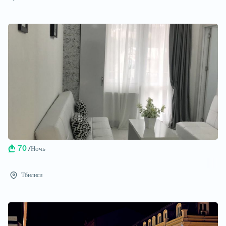
70
/Ночь
Тбилиси