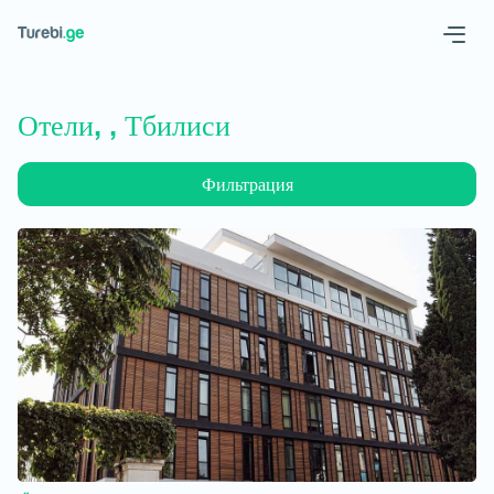
Geo
Eng
Отели, , Тбилиси
Фильтрация