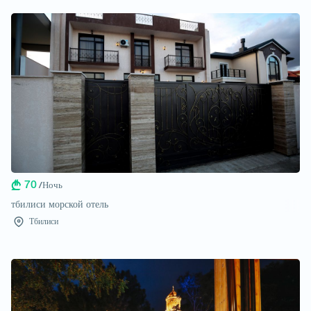
70
/Ночь
тбилиси морской отель
Тбилиси