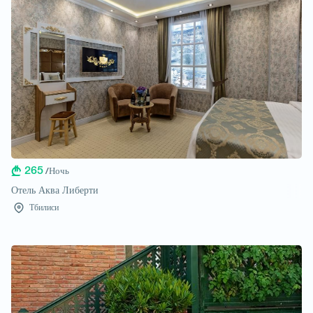
265
/Ночь
Отель Аква Либерти
Тбилиси