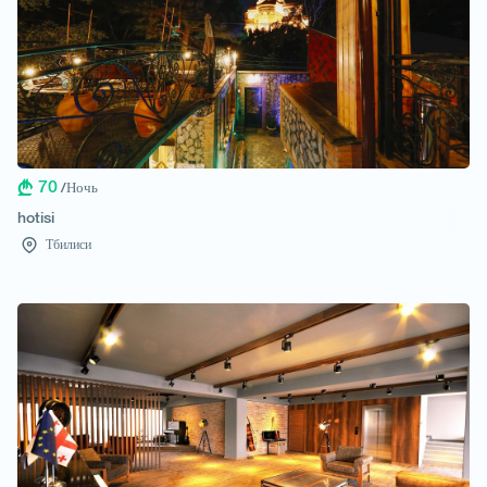
70
/Ночь
hotisi
Тбилиси