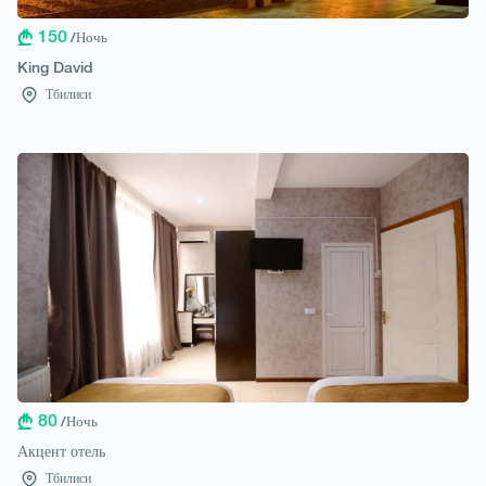
150
/Ночь
King David
Тбилиси
80
/Ночь
Акцент отель
Тбилиси