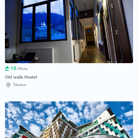
18
/Ночь
Old walls Hostel
Тбилиси