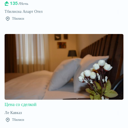
135
/Ночь
Тбилисиа Апарт Отел
Тбилиси
Цена со сделкой
Ле Кавказ
Тбилиси