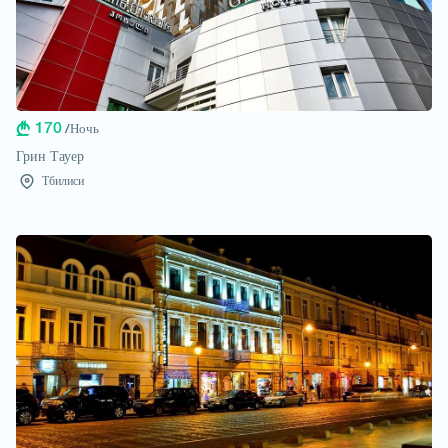
170
/Ночь
Грин Тауер
Тбилиси