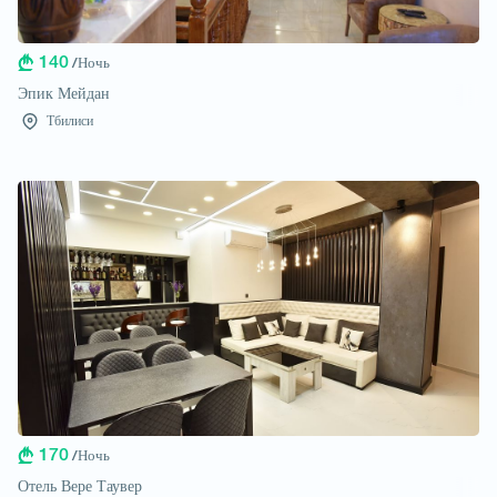
140
/Ночь
Эпик Мейдан
Тбилиси
170
/Ночь
Отель Вере Таувер