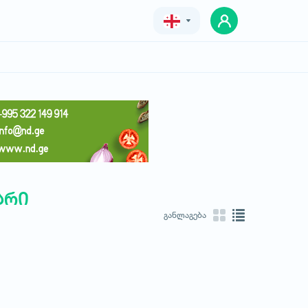
Geo
Eng
Rus
არი
განლაგება