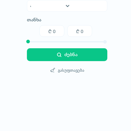
აფხაზეთი
თანხა
აჭარა
გურია
თბილისი
იმერეთი
კახეთი
ძებნა
მცხეთა-მთიანეთი
რაჭა-ლეჩხუმი
გასუფთავება
სამეგრელო
სამცხე-ჯავახეთი
სვანეთი
ქვემო ქართლი
შიდა ქართლი