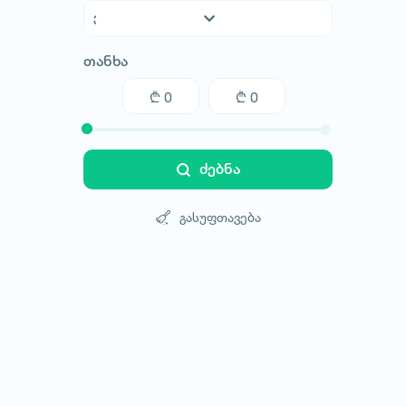
აფხაზეთი
თანხა
აჭარა
გურია
თბილისი
იმერეთი
კახეთი
ძებნა
მცხეთა-მთიანეთი
რაჭა-ლეჩხუმი
გასუფთავება
სამეგრელო
სამცხე-ჯავახეთი
სვანეთი
ქვემო ქართლი
შიდა ქართლი