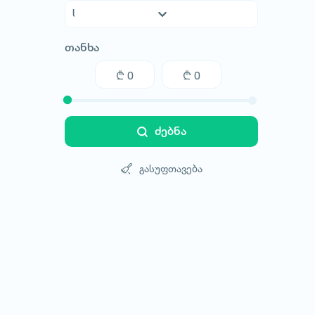
აფხაზეთი
თანხა
აჭარა
გურია
თბილისი
იმერეთი
კახეთი
ძებნა
მცხეთა-მთიანეთი
რაჭა-ლეჩხუმი
გასუფთავება
სამეგრელო
სამცხე-ჯავახეთი
სვანეთი
ქვემო ქართლი
შიდა ქართლი