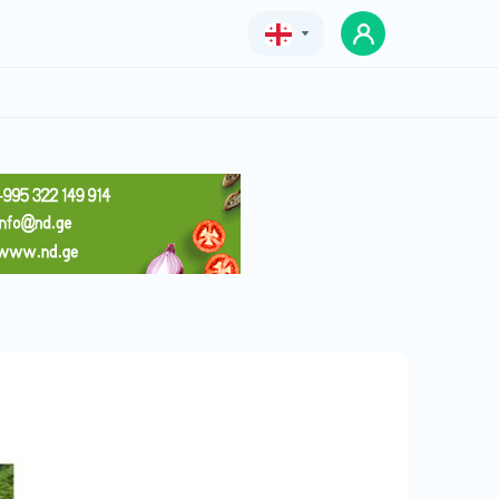
Geo
Eng
Rus