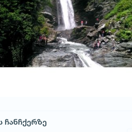
ს ჩანჩქერზე