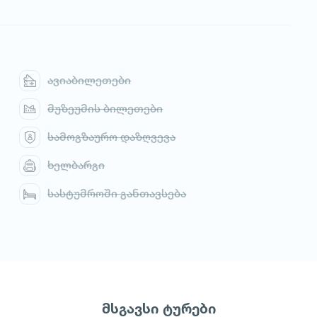
ავიაბილეთები
მუზეუმის ბილეთები
სამოგზაურო დაზღვევა
ხელბარგი
სასტუმროში განთავსება
მსგავსი ტურები