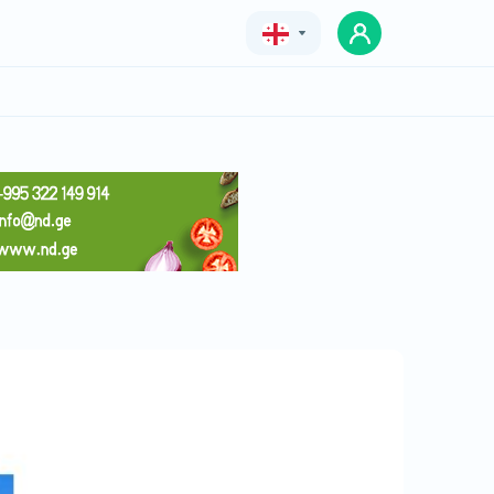
Geo
Eng
Rus