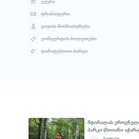
კვება
ტრანსფერი
გიდის მომსახურება
კონცერტის ბილეთები
დამატებითი ბარგი
მტირალას ეროვნულ
პარკი (მთიანი აჭარა
Turebi Ge