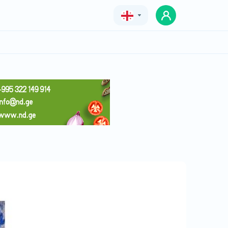
Geo
Eng
Rus