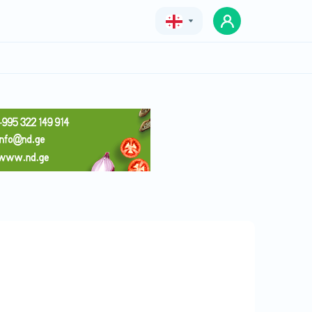
Geo
Eng
Rus