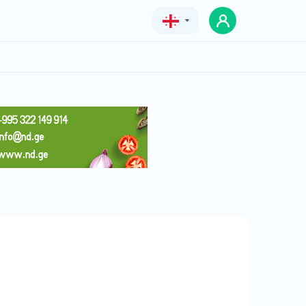
Geo
Eng
Rus