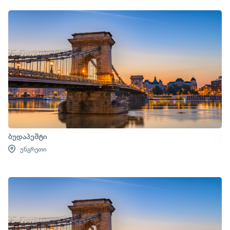
ბუდაპეშტი
უნგრეთი