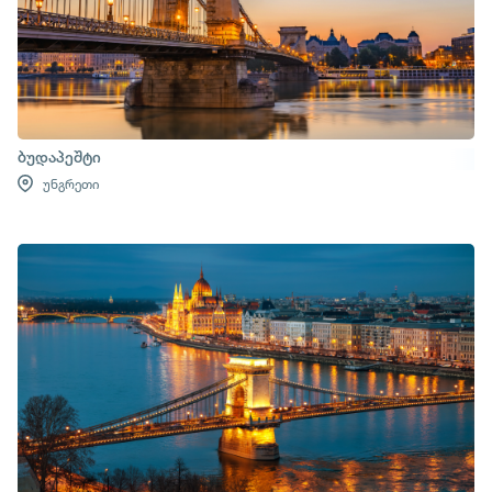
ბუდაპეშტი
უნგრეთი