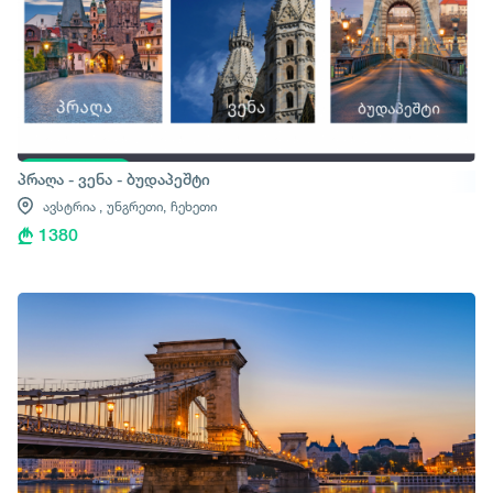
პრაღა - ვენა - ბუდაპეშტი
ავსტრია ,
უნგრეთი,
ჩეხეთი
1380