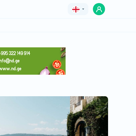
Geo
Eng
Rus