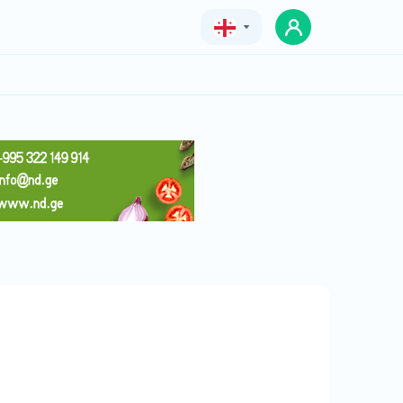
Geo
Eng
Rus