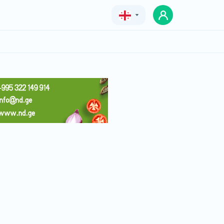
Geo
Eng
Rus