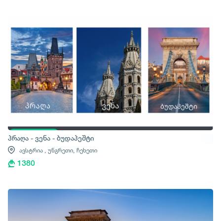
პრაღა - ვენა - ბუდაპეშტი
ავსტრია ,
უნგრეთი,
ჩეხეთი
1380