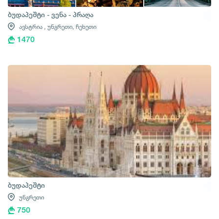
ბუდაპეშტი - ვენა - პრაღა
ავსტრია ,
უნგრეთი,
ჩეხეთი
1470
ბუდაპეშტი
უნგრეთი
750