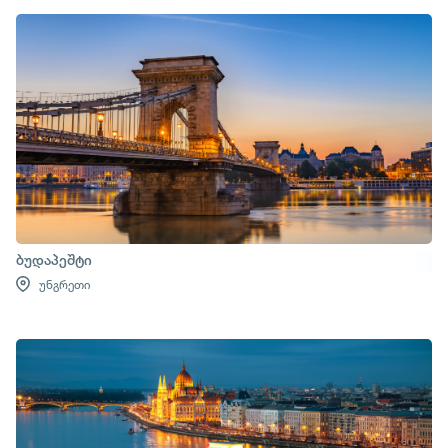
ბუდაპეშტი
უნგრეთი