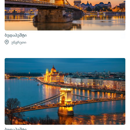
ბუდაპეშტი
უნგრეთი
ბუდაპეშტი