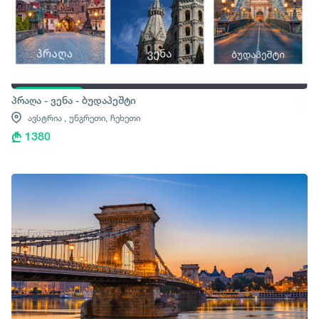
პრაღა - ვენა - ბუდაპეშტი
ავსტრია ,
უნგრეთი,
ჩეხეთი
1380