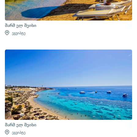
შარმ ელ შეიხი
ეგვიპტე
შარმ ელ შეიხი
ეგვიპტე