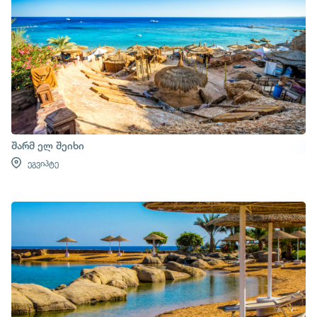
შარმ ელ შეიხი
ეგვიპტე