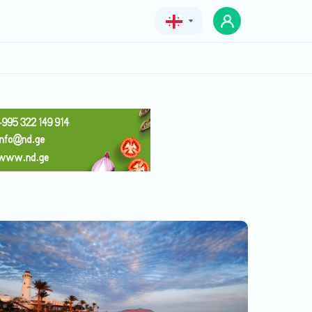
Geo
Eng
Rus