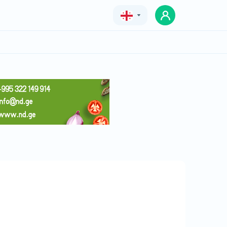
Geo
Eng
Rus