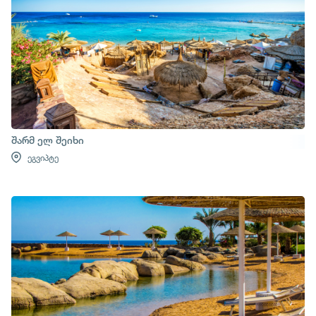
შარმ ელ შეიხი
ეგვიპტე