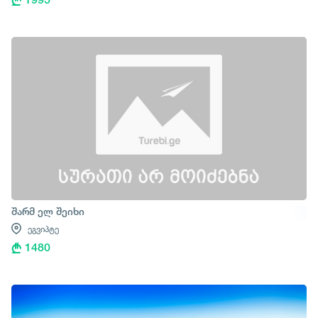
შარმ ელ შეიხი
ეგვიპტე
1480