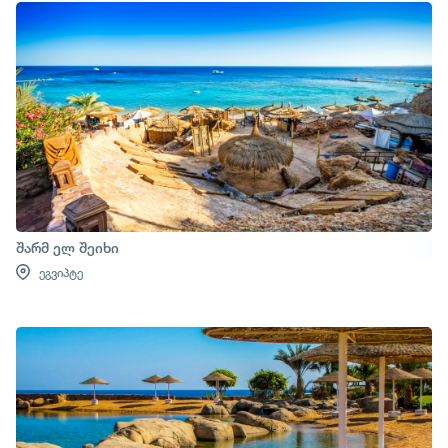
შარმ ელ შეიხი
ეგვიპტე