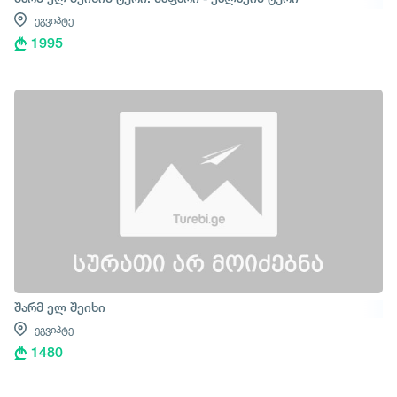
ეგვიპტე
1995
შარმ ელ შეიხი
ეგვიპტე
1480