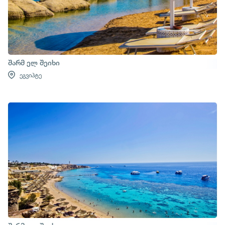
შარმ ელ შეიხი
ეგვიპტე