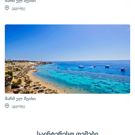
შარმ ელ შეიხი
ეგვიპტე
შარმ ელ შეიხი
ეგვიპტე
საინტერესო თემები