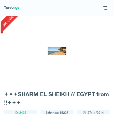
1
/
1
ვადაგასული
Geo
Eng
მოითხოვე ტური
✦✦✦SHARM EL SHEIKH // EGYPT from
!!✦✦✦
ID: 2433
ნახვები: 15227
27/11/2014