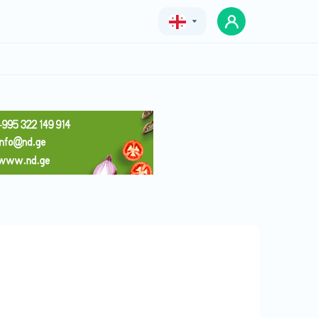
Geo
Eng
Rus