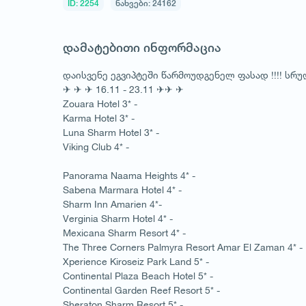
ID: 2254
ნახვები: 24162
დამატებითი ინფორმაცია
დაისვენე ეგვიპტეში წარმოუდგენელ ფასად !!!! სრულ
✈ ✈ ✈ 16.11 - 23.11 ✈✈ ✈
Zouara Hotel 3* -
Karma Hotel 3* -
Luna Sharm Hotel 3* -
Viking Club 4* -
Panorama Naama Heights 4* -
Sabena Marmara Hotel 4* -
Sharm Inn Amarien 4*-
Verginia Sharm Hotel 4* -
Mexicana Sharm Resort 4* -
The Three Corners Palmyra Resort Amar El Zaman 4* -
Xperience Kiroseiz Park Land 5* -
Continental Plaza Beach Hotel 5* -
Continental Garden Reef Resort 5* -
Sheraton Sharm Resort 5* -