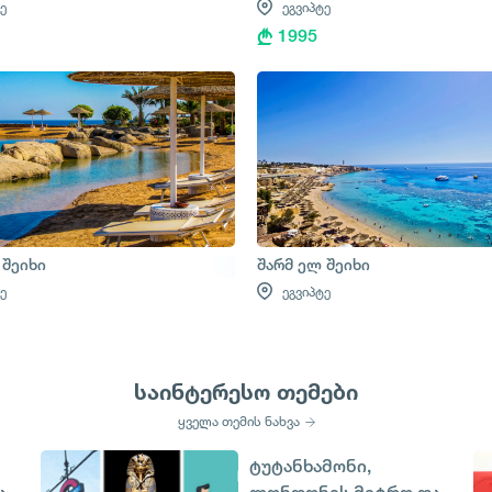
ე
ეგვიპტე
1995
 შეიხი
შარმ ელ შეიხი
ე
ეგვიპტე
საინტერესო თემები
ყველა თემის ნახვა
ტუტანხამონი,