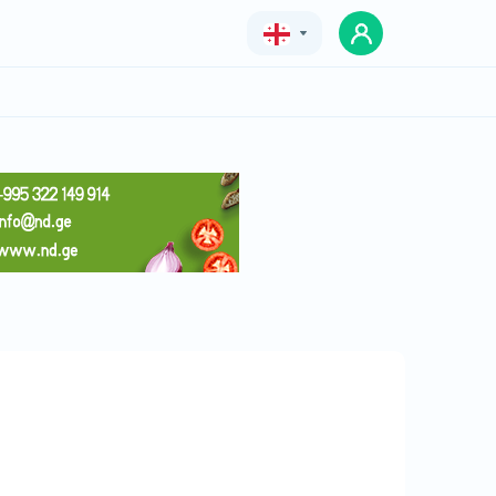
Geo
Eng
Rus